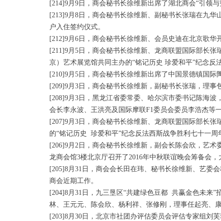
[214]9月9日，商会秘书长徐维新出席了湖北商会“引领
[213]9月8日，商会秘书长徐维新、副秘书长张瑞在九
户入住签约仪式。
[212]9月6日，商会秘书长徐维新、会员史迪在北京
[211]9月5日，商会秘书长徐维新、龙商联盟国际部
京）艺术展览馆共同主办的“铭记历史 珍爱和平”纪念
[210]9月5日，商会秘书长徐维新出席了中国景德镇国
[209]9月3日，商会秘书长徐维新，副秘书长张瑞，
[208]9月3日，黑龙江省委常委、哈尔滨市委书记陈
会长李永波、王洪亮及国际摩联F1委员会委员李浩杰等一行企
[207]9月3日，商会秘书长徐维新、龙商联盟国际部
的“铭记历史 珍爱和平”纪念反法西斯战争胜利七十一
[206]9月2日，商会秘书长徐维新，副会长陈会欣，
龙商会馆3楼北京厅召开了2016年中秋联谊晚会筹备会
[205]8月31日，商会会长田在玮、秘书长徐维新、艺
商会近期工作。
[204]8月31日，九三垦区“共建绿色豆都 共赢金色
林、王元元、陈会欣、杨利祥、张修刚，理事任起亮、康
[203]8月30日，北京市社团办评估委员会评估专家