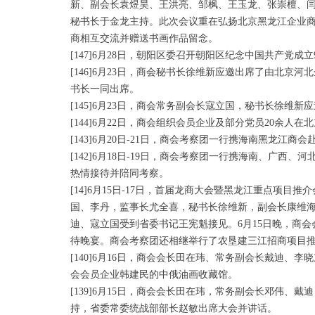
新、副会长袁煜昊、王洪亮、邹枫、王玉龙、张崇檀、闫
秘书长于金龙主持。此次会议重在弘扬北京黑龙江企业
商相互交流并赠送书画作品留念。
[147]6月28日，朝阳区委召开朝阳区纪念中国共产党
[146]6月23日，商会秘书长徐维新应邀出席了由北
书长一同出席。
[145]6月23日，商会常务副会长寇立国，秘书长徐维
[144]6月22日，商会组织会员企业及部分党员20余
[143]6月20日-21日，商会考察团一行携海南黑龙
[142]6月18日-19日，商会考察团一行携海南、
热情接待并陪同考察。
[14]6月15日-17日，首届龙商大会暨黑龙江重点
国、李丹，监事长尤全喜，秘书长徐维新，副会长康维海
迪、寇立国受到省委书记王宪魁接见。6月15日晚，商
待晚宴。商会考察团还相继举行了农垦建三江招商项目
[140]6月16日，商会会长田在玮、常务副会长戴迪
会会员企业韩建民的中俄油画收藏馆。
[139]6月15日，商会会长田在玮，常务副会长邓伟
持，省委常委统战部部长赵敏出席大会并讲话。