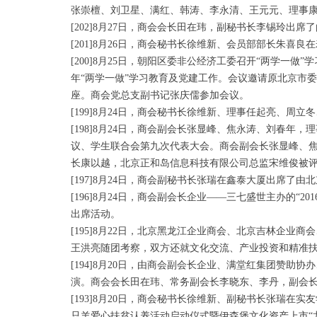
张崇檀、刘卫星、满红、韩涛、李永清、王元元、理事
[202]8月27日，商会会长田在玮，副秘书长李锡玲出
[201]8月26日，商会秘书长徐维新、会员部部长朱
[200]8月25日，朝阳区委非公经济工委召开“两学一
年“两学一做”学习教育及党建工作。会议邀请原北京市委
座。商会党总支副书记张庆儒参加会议。
[199]8月24日，商会秘书长徐维新、理事任起亮、周
[198]8月24日，商会副会长张显峰、焦永涛、刘春
议、学生联合会第九次代表大会。商会副会长张显峰、
长康以越，北京正和岛信息科技有限公司总监宋维俊被
[197]8月24日，商会副秘书长张瑞在鑫泰大厦出席
[196]8月24日，商会副会长企业——三七盛世主办的“
出席活动。
[195]8月22日，北京黑龙江企业商会、北京吉林企
王洪亮随团考察，双方还就文化交流、产业投资和精准
[194]8月20日，由商会副会长企业、满堂红集团赞
演。商会会长田在玮、常务副会长李晓东、李丹，副会
[193]8月20日，商会秘书长徐维新、副秘书长张瑞在
只羊爱心扶贫认养活动启动仪式暨伊森堡文化资产上市“龙