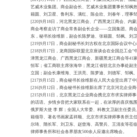
艺威木业集团。商会副会长、艺威木业集团董事长邹枫
籍圆、刘卫星、鲁利东、满红、陈会欣、刘春年，理事邹
[220]9月18日，河北黑龙江商会、广西黑龙江商会
商会考察走访了商会常务副会长企业——立国集团。商
东，秘书长徐维新，副会长陈梦迪、张籍圆、邹枫、刘卫
[219]9月17日，商会副秘书长刘古权在北京国际会议中
[218]9月17日，龙商国际联盟北京座谈会在全国总
津黑龙江商会、广西黑龙江商会、新疆黑龙江商会等41
恒军；省工商联主席张海华；黑龙江省驻北京办事处副
立国；副会长康维海、王洪亮、陈梦迪、刘德军、邹枫、
[217]9月15日，商会秘书长徐维新在人民大会堂出席
[216]9月12日，商会秘书长徐维新出席了北京河北企业
[215]9月11日，北京黑龙江企业商会携北京市求实
的话语。乡情乡音把大家联系在一起，在浓厚的喜庆氛围
俄罗斯大使 李 辉；全国人大常委、科教文卫副主任委
籍领导、著名书画家孟祥顺、北京市求实律师事务所主
尔琦、隋长军、刘卫东、赵曾海、高警兵、王清友等莅
律师事务所和社会各界朋友500余人应邀出席晚会。