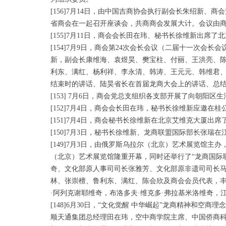
[156]7月14日，由中国吉商协会执行副会长朱绍新
省商会在一起召开座谈会，共商商会发展大计。会议由
[155]7月11日，商会会长田在玮、秘书长徐维新出
[154]7月9日，商会第24次会长会议（二届十一次
新，副会长康维海、袁煜昊、樊宝柱、付丽、王洪亮、
利东、满红、杨利祥、李永清、韩涛、王元元、韩维君
结束时的讲话、陆昊省长在首届龙商大会上的讲话、总结2
[153] 7月6日，商会党总支组织各支部开展了向朝阳区
[152]7月4日，商会会长田在玮，秘书长徐维新应邀在
[151]7月4日，商会秘书长徐维新在北京艾维克大厦出
[150]7月3日，秘书长徐维新、龙商联盟国际部长张
[149]7月3日，由俄罗斯乌拉尔（北京）艺术展览馆
（北京）艺术展览馆隆重开幕，同时还举行了“龙商国际
奇、文化部原人事司司长张雅芳、文化部原非遗司司长
林、张崇檀、鲁利东、满红、陈会欣及商会会员代表，丰
·阿列克谢耶维奇，布洛多夫·维克多·弗拉基米洛维奇，
[148]6月30日，“文化觉醒 中华崛起”龙商精神和
顺天通集团总经理田在玮，空中商学院主席、中国侨商