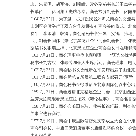
忠、朱景明、胡军海、刘曦瞳、常务副秘书长邱玉杰等
长单位——亿阳集团走访考察。商会常务副会长、亿阳
[164]7月25日，为了进一步加强我省外埠龙商会的
山别墅会所举行了双方合作发展友好商会签约仪式。北
春年、李永清、韩涛，商会副秘书长汪延、安鸿、张瑞
武，副会长闫伟（兼北京黑龙江企业商会副会长）、张晓
副秘书长张瑞主持，北京黑龙江企业商会会长田在玮和
[163]7月24日，商会理事单位电商联盟——“甄选
秘书长刘古权、张瑞等20余人出席活动。商会理事、电
[162]7月23日，商会秘书长徐维新在平安府出席了由北
[161]7月22日，商会党总支所属第二联合支部召开“
[160]7月22日，商会秘书长徐维新在北京国际会议中
[159]7月21日，商会邀请北京福建企业商会，北京
兰芳大剧院观看黑龙江拉场戏《海伦往事》，商会名誉
[158]7月21日，商会会长田在玮、秘书长徐维新、
关事宜进行商讨。
[157]7月19日，商会中康国际酒店党支部成立大会
商会副会长、中康国际酒店董事长康维海莅临会议，会
为组织委员。