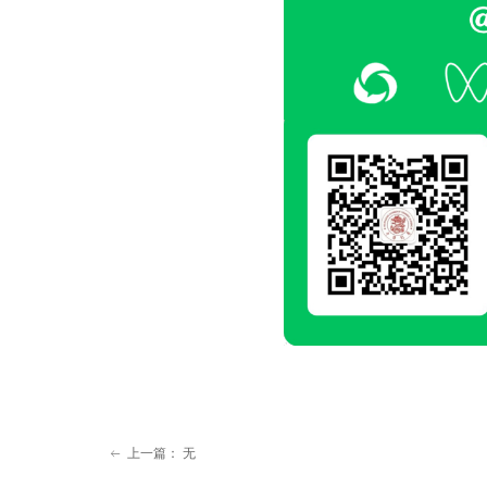
上一篇：
无
ꂃ